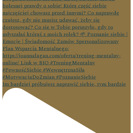
Im bardziej próbujesz naprawić siebie, tym bardzie