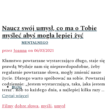
Naucz swój umysł, co ma o Tobie
myśleć abyś mogła lepiej żyć
MENTALNEGO
przez
Joanna
on
06/03/2021
Kłamstwo powtarzane wystarczająco długo, staje się
prawdą Wydaje nam się nieprawdopodobne, żeby
regularnie powtarzane słowa, mogły zmienić nasze
życie. Dlatego warto spróbować na sobie. Powtarzaj
codziennie: „Jestem wystarczająca, taka, jaka jestem
BLOG
teraz”. Rób to każdego dnia, a najlepiej kilka razy …
Czytaj więcej
Filmy
dobre słowa
,
myśli
,
umysł