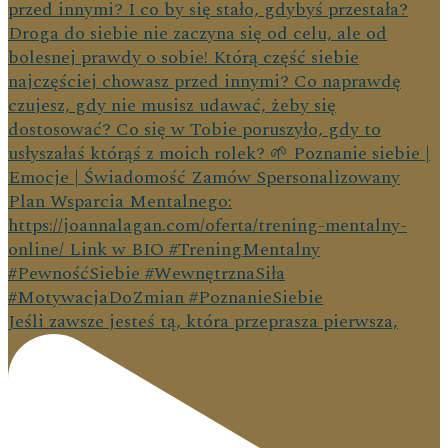
Jeśli zawsze jesteś tą, która przeprasza pierwsza,