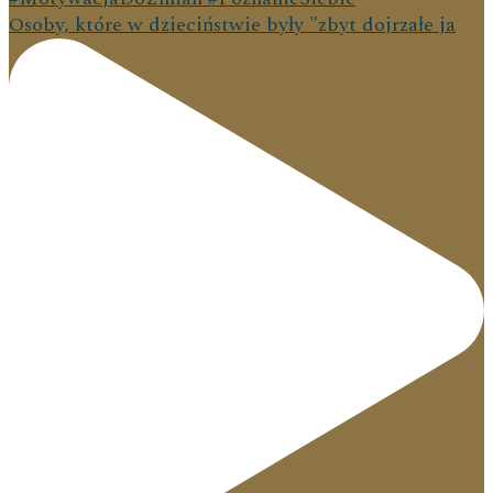
Osoby, które w dzieciństwie były "zbyt dojrzałe ja