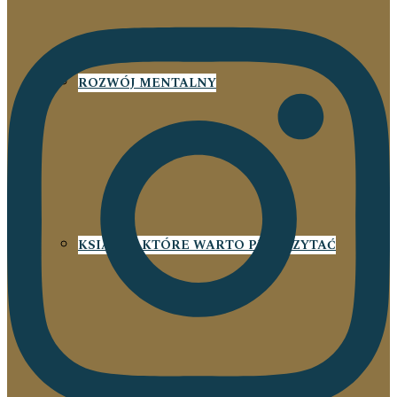
ROZWÓJ MENTALNY
KSIĄŻKI, KTÓRE WARTO PRZECZYTAĆ