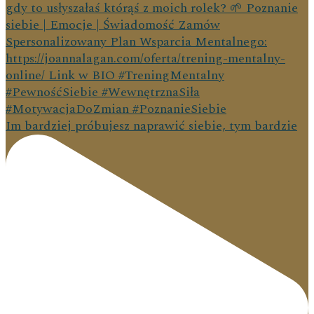
Im bardziej próbujesz naprawić siebie, tym bardzie