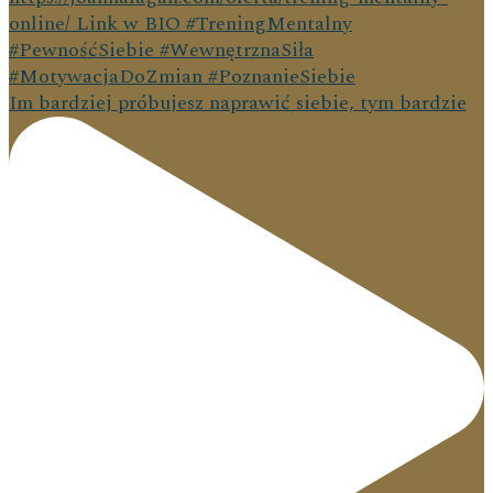
Im bardziej próbujesz naprawić siebie, tym bardzie