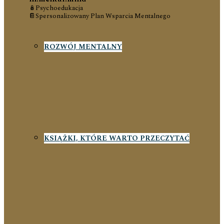
🪆Psychoedukacja
📔Spersonalizowany Plan Wsparcia Mentalnego
ROZWÓJ MENTALNY
KSIĄŻKI, KTÓRE WARTO PRZECZYTAĆ