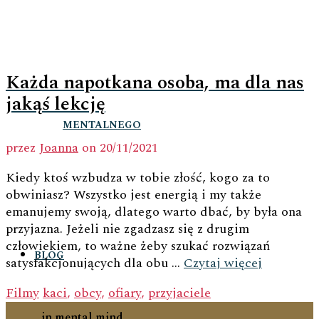
Każda napotkana osoba, ma dla nas
jakąś lekcję
MENTALNEGO
przez
Joanna
on
20/11/2021
Kiedy ktoś wzbudza w tobie złość, kogo za to
obwiniasz? Wszystko jest energią i my także
emanujemy swoją, dlatego warto dbać, by była ona
przyjazna. Jeżeli nie zgadzasz się z drugim
człowiekiem, to ważne żeby szukać rozwiązań
BLOG
satysfakcjonujących dla obu …
Czytaj więcej
Filmy
kaci
,
obcy
,
ofiary
,
przyjaciele
in.mental.mind