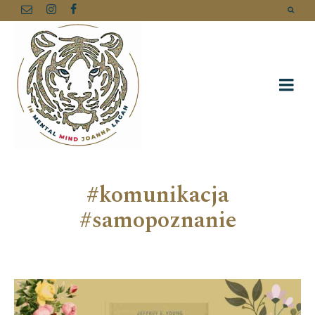
#komunikacja
#samopoznanie