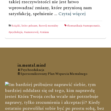
takiej rzeczywistości nie jest łatwo
wprowadzać zmiany, które przyniosą nam
satysfakcję, spełnienie …
Czytaj więcej
Książki, które polecam
,
Rozwój mentalny
#komunikacja #samopoznanie
,
#psychologia
,
#samorozwój
,
#zmiana
in.mental.mind
🪆Psychoedukacja
📔Spersonalizowany Plan Wsparcia Mentalnego