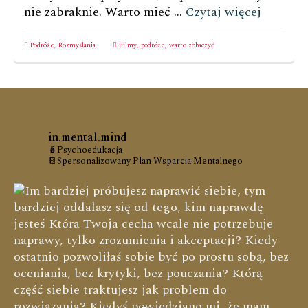
nie zabraknie. Warto mieć …
Czytaj więcej
Podróże
,
Rozmyślania
Filmy
,
podróże
,
warto zobaczyć
in.mental.mind
🪆Psychoedukacja
📔Spersonalizowany Plan Wsparcia Mentalnego