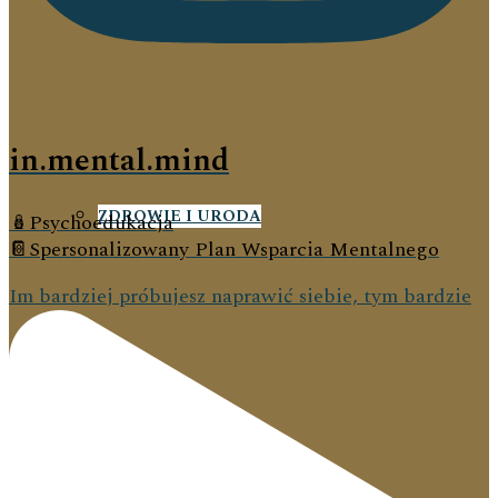
KOBIECE ROZMYŚLANIA
in.mental.mind
ZDROWIE I URODA
🪆Psychoedukacja
📔Spersonalizowany Plan Wsparcia Mentalnego
Im bardziej próbujesz naprawić siebie, tym bardzie
FILMY