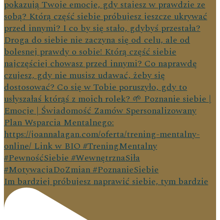
Im bardziej próbujesz naprawić siebie, tym bardzie