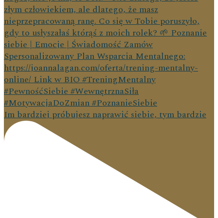
Im bardziej próbujesz naprawić siebie, tym bardzie