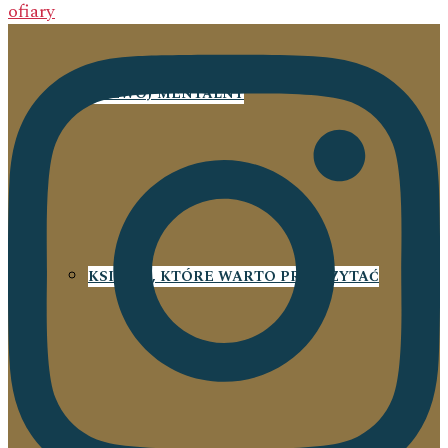
ofiary
ROZWÓJ MENTALNY
KSIĄŻKI, KTÓRE WARTO PRZECZYTAĆ