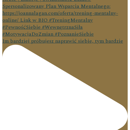
Im bardziej próbujesz naprawić siebie, tym bardzie