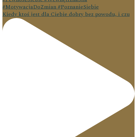
Kiedy ktoś jest dla Ciebie dobry bez powodu, i czu