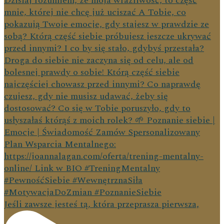
Jeśli zawsze jesteś tą, która przeprasza pierwsza,