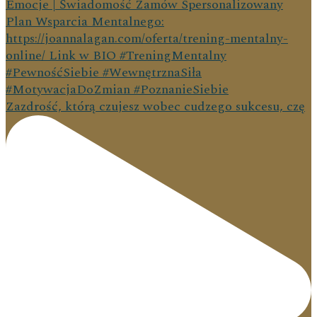
Zazdrość, którą czujesz wobec cudzego sukcesu, czę