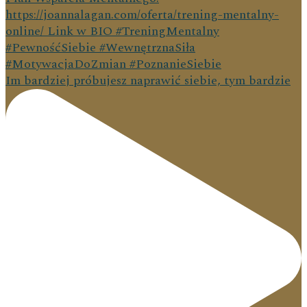
Im bardziej próbujesz naprawić siebie, tym bardzie