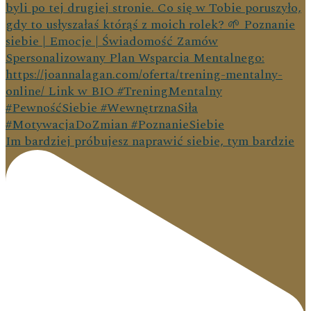
Im bardziej próbujesz naprawić siebie, tym bardzie