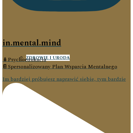
KOBIECE ROZMYŚLANIA
in.mental.mind
ZDROWIE I URODA
🪆Psychoedukacja
📔Spersonalizowany Plan Wsparcia Mentalnego
Im bardziej próbujesz naprawić siebie, tym bardzie
FILMY