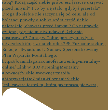
Jeśli zawsze jesteś tą, która przeprasza pierwsza,