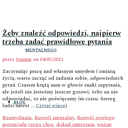
Żeby znaleźć odpowiedzi, najpierw
trzeba zadać prawidłowe pytania
MENTALNEGO
przez
Joanna
on
04/05/2021
Zaczynając pracę nad własnym umysłem i zmianą
życia, warto zacząć od zadania sobie, odpowiednich
pytań. Czasem krążą nam w głowie znaki zapytania,
ale jeżeli nie jesteśmy jeszcze gotowi, żeby na nie
odpowiadać, to nie poświęcamy im czasu. Szereg
BLOG
ludzi nawet …
Czytaj więcej
Rozmyślania
,
Rozwój mentalny
,
Rozwój swojego
potencjału
czego chcę
,
dokąd zmierzam
,
ważne