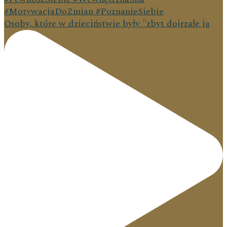
Osoby, które w dzieciństwie były "zbyt dojrzałe ja