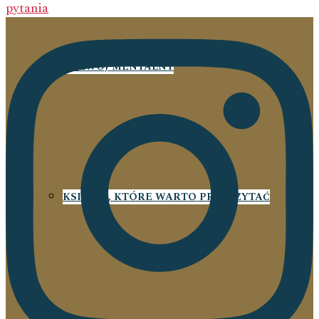
pytania
ROZWÓJ MENTALNY
KSIĄŻKI, KTÓRE WARTO PRZECZYTAĆ