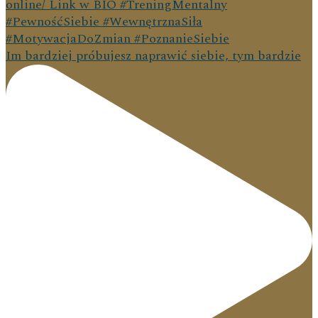
Im bardziej próbujesz naprawić siebie, tym bardzie