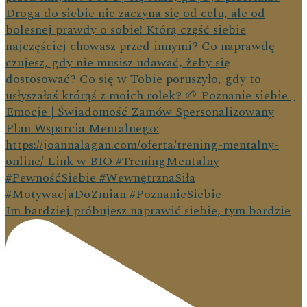
Im bardziej próbujesz naprawić siebie, tym bardzie