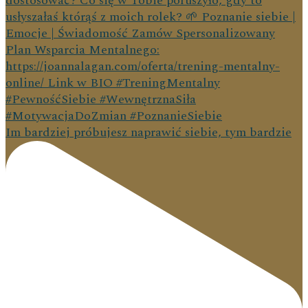
Im bardziej próbujesz naprawić siebie, tym bardzie