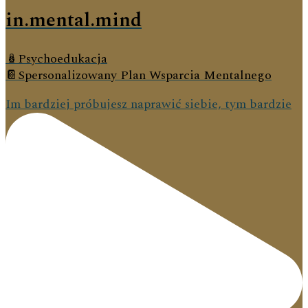
in.mental.mind
🪆Psychoedukacja
📔Spersonalizowany Plan Wsparcia Mentalnego
Im bardziej próbujesz naprawić siebie, tym bardzie