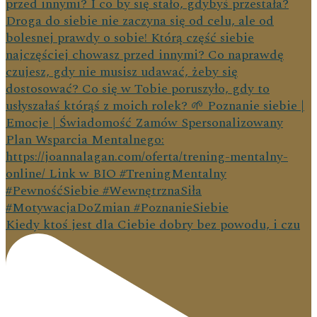
Kiedy ktoś jest dla Ciebie dobry bez powodu, i czu