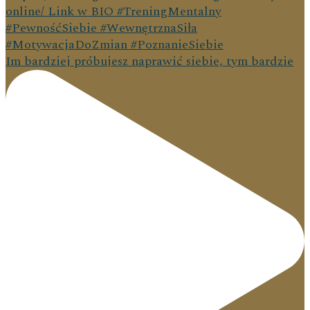
Im bardziej próbujesz naprawić siebie, tym bardzie