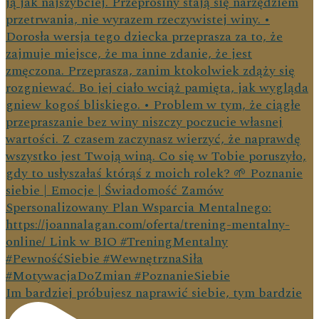
Im bardziej próbujesz naprawić siebie, tym bardzie