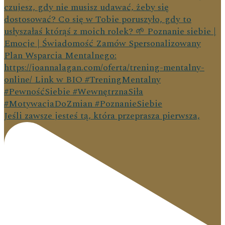
Jeśli zawsze jesteś tą, która przeprasza pierwsza,