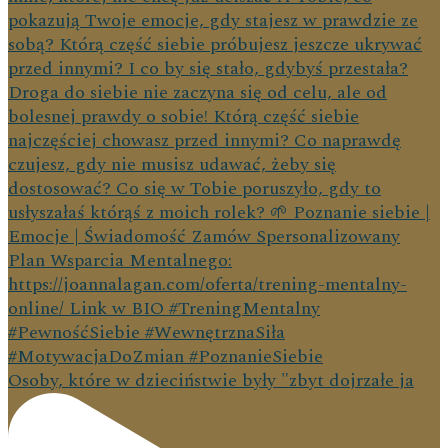
Osoby, które w dzieciństwie były "zbyt dojrzałe ja