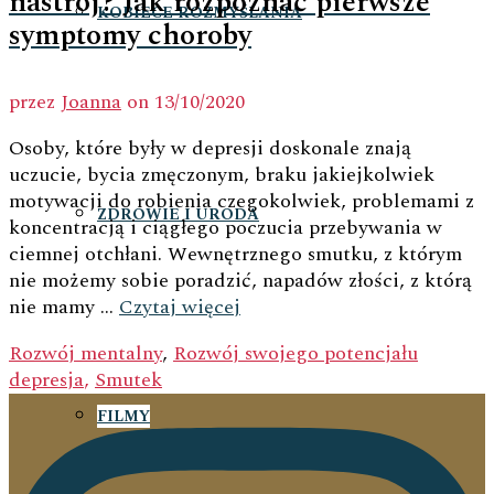
nastrój? Jak rozpoznać pierwsze
KOBIECE ROZMYŚLANIA
symptomy choroby
przez
Joanna
on
13/10/2020
Osoby, które były w depresji doskonale znają
uczucie, bycia zmęczonym, braku jakiejkolwiek
motywacji do robienia czegokolwiek, problemami z
ZDROWIE I URODA
koncentracją i ciągłego poczucia przebywania w
ciemnej otchłani. Wewnętrznego smutku, z którym
nie możemy sobie poradzić, napadów złości, z którą
nie mamy …
Czytaj więcej
Rozwój mentalny
,
Rozwój swojego potencjału
depresja
,
Smutek
FILMY