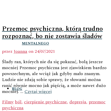
Przemoc psychiczna, którą trudno
rozpoznać, bo nie zostawia śladów
MENTALNEGO
przez
Joanna
on
24/07/2021
Ślady ran, których nie da się pokazać, bolą jeszcze
mocniej Przemoc psychiczna jest zjawiskiem bardzo
powszechnym, ale wciąż jak gdyby mało znanym.
Ludzie nie zdają sobie sprawy, że słowami można
ranić równie mocno jak pięścią, a może nawet dużo
BLOG
mocniej. …
Czytaj więcej
Filmy
ból
,
cierpienie psychiczne
,
depresja
,
przemoc
psychiczna