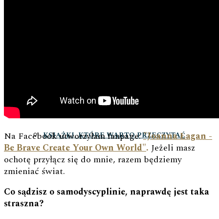
ROZWÓJ MENTALNY
Na Facebook utworzyłam fanpage:
"Joanna Łagan -
KSIĄŻKI, KTÓRE WARTO PRZECZYTAĆ
Be Brave Create Your Own World"
.
Jeżeli masz
ochotę przyłącz się do mnie, razem będziemy
zmieniać świat.
Co sądzisz o samodyscyplinie, naprawdę jest taka
straszna?