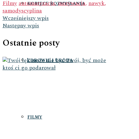
Filmy
automatyzacja
,
motywacja
,
nawyk
,
KOBIECE ROZMYŚLANIA
samodyscyplina
Wcześniejszy wpis
Następny wpis
Ostatnie posty
ZDROWIE I URODA
FILMY