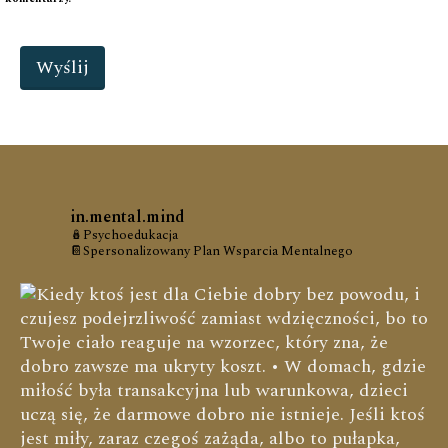
in.mental.mind
🪆Psychoedukacja
📔Spersonalizowany Plan Wsparcia Mentalnego